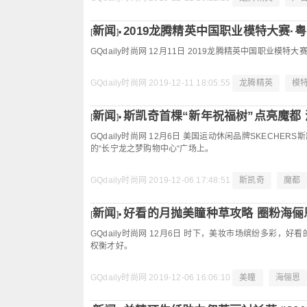
新闻
2019龙腾精英中国职业模特大赛·粤
[
]•
GQdaily时尚网 12月11日 2019龙腾精英中国职业模
GQdaily时尚网
2019-12-11 18:05:55
龙腾精英
模
新闻
斯凯奇首棵“新年祝福树”点亮魔都
[
]•
GQdaily时尚网 12月6日 美国运动休闲品牌SKECH
的“长宁龙之梦购物中心“广场上。
GQdaily时尚网
2019-12-06 17:48:51
斯凯奇
魔都
新闻
好看的月抛美瞳种草攻略 圈粉海俪恩E
[
]•
GQdaily时尚网 12月6日 时下，美妆市场缤纷多
权衡才好。
GQdaily时尚网
2019-12-06 16:06:10
美瞳
海俪恩