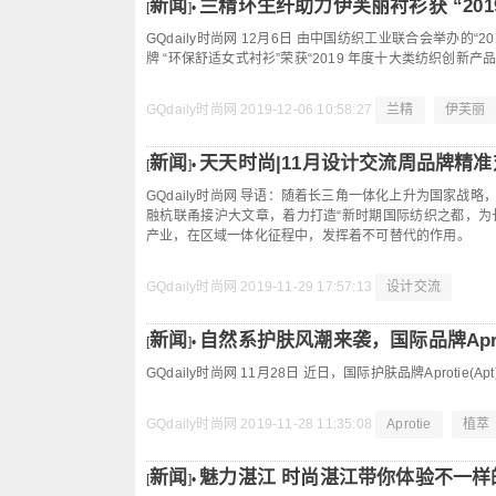
新闻
兰精环生纤助力伊芙丽衬衫获 “20
[
]•
GQdaily时尚网 12月6日 由中国纺织工业联合会举办
牌 “环保舒适女式衬衫”荣获“2019 年度十大类纺织创新产
GQdaily时尚网
2019-12-06 10:58:27
兰精
伊芙丽
新闻
天天时尚|11月设计交流周品牌精
[
]•
GQdaily时尚网 导语：随着长三角一体化上升为国家
融杭联甬接沪大文章，着力打造“新时期国际纺织之都，
产业，在区域一体化征程中，发挥着不可替代的作用。
GQdaily时尚网
2019-11-29 17:57:13
设计交流
新闻
自然系护肤风潮来袭，国际品牌Apr
[
]•
GQdaily时尚网 11月28日 近日，国际护肤品牌Apro
GQdaily时尚网
2019-11-28 11:35:08
Aprotie
植萃
新闻
魅力湛江 时尚湛江带你体验不一样
[
]•