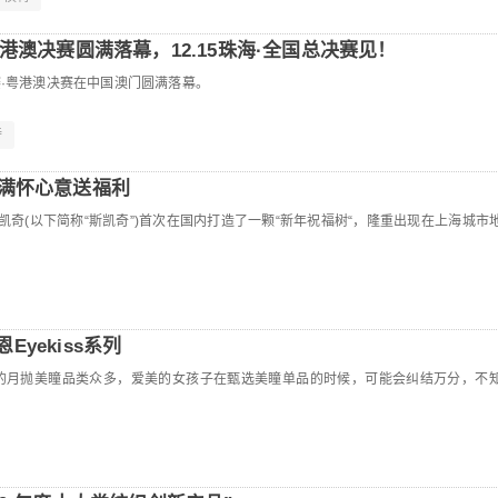
港澳决赛圆满落幕，12.15珠海·全国总决赛见！
特大赛·粤港澳决赛在中国澳门圆满落幕。
特
 满怀心意送福利
ERS斯凯奇(以下简称“斯凯奇”)首次在国内打造了一颗“新年祝福树“，隆重出现在上海城市
yekiss系列
彩，好看的月抛美瞳品类众多，爱美的女孩子在甄选美瞳单品的时候，可能会纠结万分，不