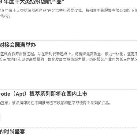
19 年度十大类纺织创新产品”
的“2019 年度十大类纺织创新产品”在北京举行颁奖仪式，杭州意丰歌服饰有限公司旗下
品”称号。
准对接会圆满举办
战略，区域合作开启新征程。站在新时代新起点上，柯桥聚焦高质量、聚力一体化，坚定
为长三角地区实现更高质量的一体化发展贡献纺城力量。纺织服装产业作为长三角地
otie（Apt）植萃系列即将在国内上市
tie(Apt)宣布，该品牌即将在中国推出植萃焕颜和植萃舒缓两个系列护肤品。
的时尚盛宴