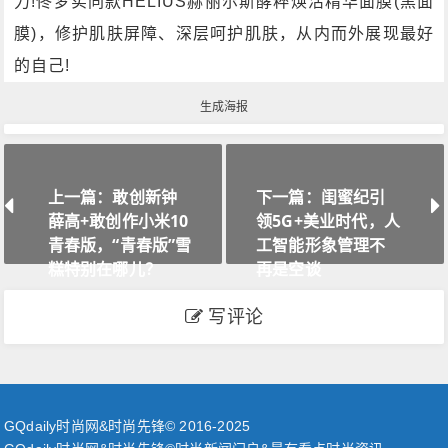
力!佟梦实同款HELIUS赫丽尔斯酵粹焕活精华面膜(黑面
膜)，修护肌肤屏障、深层呵护肌肤，从内而外展现最好
的自己!
生成海报
上一篇：敢创新钟
下一篇：闺蜜纪引
薛高+敢创作小米10
领5G+美业时代，人
青春版，“青春版”雪
工智能形象管理不
糕特别在哪儿？
再是空谈
写评论
GQdaily时尚网&时尚先锋© 2016-2025