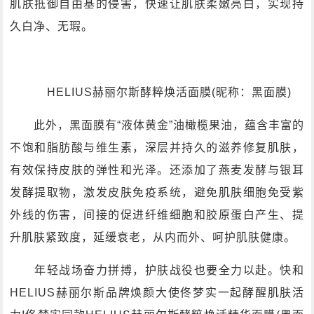
肌肤抵御自由基的侵害，快速让肌肤柔嫩亮白，实现持
久白净、无瑕。
HELIUS赫丽尔斯酵粹焕活面膜(昵称：黑面膜)
此外，黑面膜有“液体黄金”油橄榄果油，蕴含丰富的
不饱和脂肪酸与维生素，深层并持久的滋养修复肌肤，
有效保持皮肤的弹性和光泽。还添加了燕麦发酵与银耳
发酵提取物，激发皮肤免疫系统，避免肌肤细胞免受紫
外线的伤害，间接的促进纤维细胞和胶原蛋白产生、提
升肌肤紧致度，延缓衰老，从内而外、呵护肌肤健康。
年轻战场奋力拼搏，护肤战役也要全力以赴。快和
HELIUS赫丽尔斯品牌焕颜大使佟梦实一起酵醒肌肤活