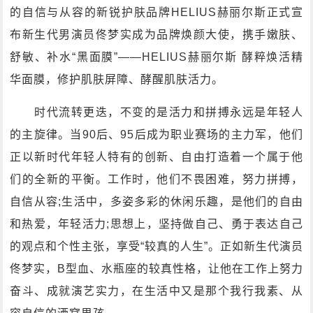
的自信与从容的新锐护肤品牌HELIUS赫丽尔斯正式宣
布新生代男演员佟梦实成为品牌焕颜大使，携手嫩肤、
舒敏、补水“黑面膜”——HELIUS赫丽尔斯 酵粹焕活精
华面膜，修护肌肤屏障、酵醒肌肤活力。
时代流转更迭，不变的是活力和拼搏永远是年轻人
的主旋律。当90后、95后成为职业赛场的主力军，他们
正以新时代年轻人特有的创新、自由打造着一个属于他
们的全新的平衡。工作时，他们不畏困难，努力拼搏，
自信从容;生活中，多姿多彩的休闲乐趣，是他们的自由
和热爱，年轻活力;思想上，坚持做自己、勇于表达自己
的观点和个性主张，享受“较真的人生”。正如新生代演员
佟梦实，B型血、水瓶座的较真性格，让他在工作上努力
奋斗、成就演艺实力，在生活中又是那个我行我素、从