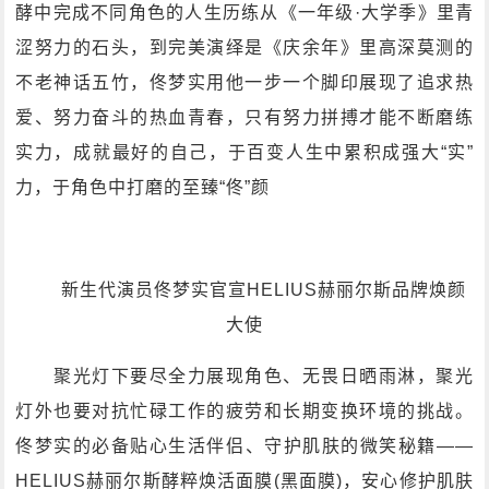
酵中完成不同角色的人生历练从《一年级·大学季》里青
涩努力的石头，到完美演绎是《庆余年》里高深莫测的
不老神话五竹，佟梦实用他一步一个脚印展现了追求热
爱、努力奋斗的热血青春，只有努力拼搏才能不断磨练
实力，成就最好的自己，于百变人生中累积成强大“实”
力，于角色中打磨的至臻“佟”颜
新生代演员佟梦实官宣HELIUS赫丽尔斯品牌焕颜
大使
聚光灯下要尽全力展现角色、无畏日晒雨淋，聚光
灯外也要对抗忙碌工作的疲劳和长期变换环境的挑战。
佟梦实的必备贴心生活伴侣、守护肌肤的微笑秘籍——
HELIUS赫丽尔斯酵粹焕活面膜(黑面膜)，安心修护肌肤