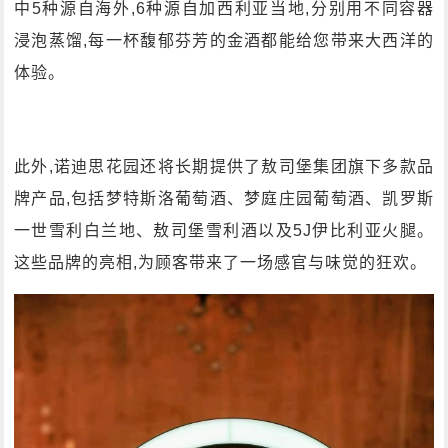
中5种源自海外,6种源自加西利亚当地,分别用不同容器
浸泡蒸馏,每一杯馥郁芬芳的金酒都能给您带来大西洋的
体验。
此外,诺迪思花园还将长期提供了敖司堡集团旗下多款品
牌产品,包括梦特斯洛葡萄酒、梦庭庄园葡萄酒、凯罗斯
一世雪利白兰地、敖司堡雪利酒以及5J伊比利亚火腿。
这些品牌的亮相,为顾客带来了一场感官与味觉的狂欢。