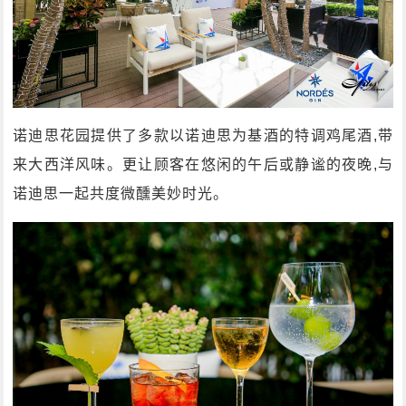
诺迪思花园提供了多款以诺迪思为基酒的特调鸡尾酒,带
来大西洋风味。更让顾客在悠闲的午后或静谧的夜晚,与
诺迪思一起共度微醺美妙时光。