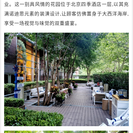
业。这一别具风情的花园位于北京四季酒店一层,以其充
满诺迪思元素的装潢设计,让顾客仿佛置身于大西洋海岸,
享受一场视觉与味觉的双重盛宴。