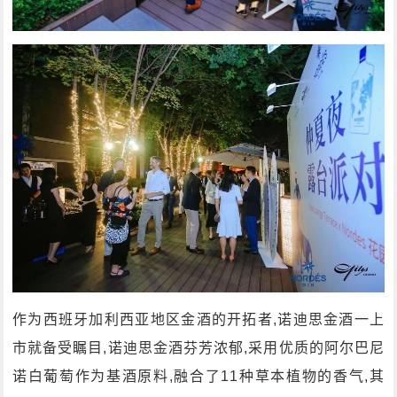
作为西班牙加利西亚地区金酒的开拓者,诺迪思金酒一上
市就备受瞩目,诺迪思金酒芬芳浓郁,采用优质的阿尔巴尼
诺白葡萄作为基酒原料,融合了11种草本植物的香气,其