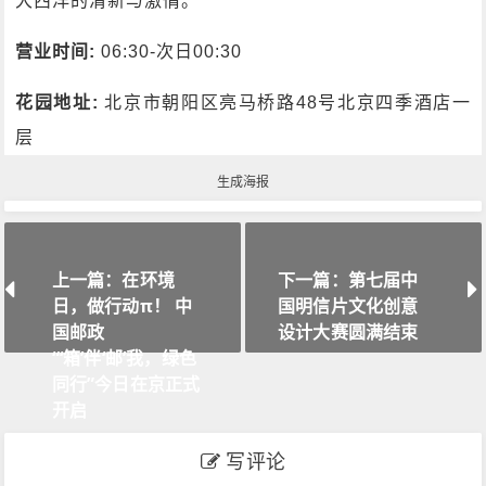
大西洋的清新与激情。
营业时间:
06:30-次日00:30
花园地址:
北京市朝阳区亮马桥路48号北京四季酒店一
层
生成海报
上一篇：在环境
下一篇：第七届中
日，做行动π！ 中
国明信片文化创意
国邮政
设计大赛圆满结束
“‘箱’伴‘邮’我，绿色
同行”今日在京正式
开启
写评论