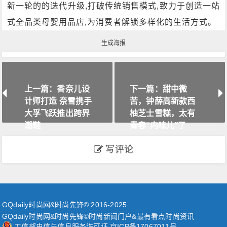
新一轮的的迭代升级,打破传统销售模式,致力于创造一站
式全品类母婴用品店,为消费者解锁多样化的生活方式。
生成海报
上一篇：香奈儿设
下一篇：甜中微
计师打造 奈雪携手
苦，钟薛高新款西
大孚飞跃推出跨界
柚芝士雪糕，太有
潮鞋
青春“内味儿”了
写评论
GQdaily时尚网&时尚先锋© 2016-2025
GQdaily时尚网&时尚先锋©时尚新闻门户&最有看点时尚资讯
工信部电信与信息服务许可证 京ICP备17067011号