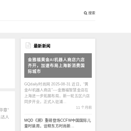
搜索
最新新闻
金雅福黄金AI机器人商店六店
齐开，加速布局上海新消费国
际城市
GQdaily时尚网 2025-08-31 近日，“黄
金AI机器人商店”----金雅福智慧金店在
上海进一步拓展布局，新一轮五区六店
同步开业，正式入驻浦...
11 个月前
华章”
络达人
MQD《溯》重磅登场CCFW中国国际儿
童时装周，诠释东方时尚新...