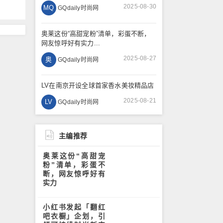
2025-08-30
MQ
GQdaily时尚网
奥莱这份“高甜宠粉”清单，彩蛋不断，
网友惊呼好有实力...
2025-08-27
奥
GQdaily时尚网
LV在南京开设全球首家香水美妆精品店
2025-08-21
LV
GQdaily时尚网
主编推荐
奥莱这份“高甜宠
粉”清单，彩蛋不
断，网友惊呼好有
实力
小红书发起「翻红
吧衣橱」企划，引