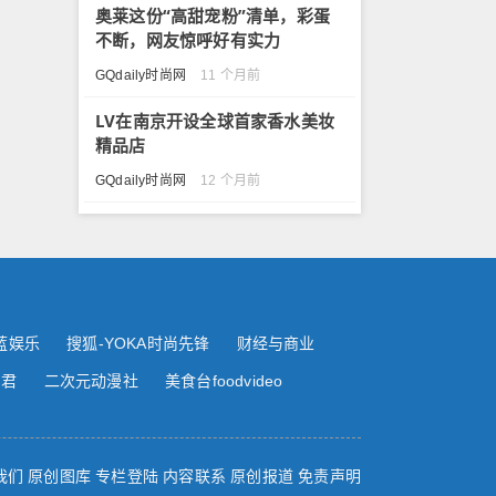
奥莱这份“高甜宠粉”清单，彩蛋
不断，网友惊呼好有实力
GQdaily时尚网
11 个月前
LV在南京开设全球首家香水美妆
精品店
GQdaily时尚网
12 个月前
蓝娱乐
搜狐-YOKA时尚先锋
财经与商业
尚君
二次元动漫社
美食台foodvideo
我们
原创图库
专栏登陆
内容联系
原创报道
免责声明