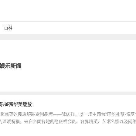
百科
娱乐新闻
音乐鉴赏华美绽放
500年文化底蕴的民族服装定制品牌——隆庆祥，以一场主题为“国韵礼赞·悦享
的温暖祝福。来自全国各地的隆庆祥会员、各界精英、艺术名家以及网