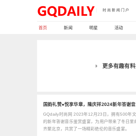
时尚新闻门户
首页
新闻
明星
活动
更多有趣有料
国韵礼赞●悦享华章，隆庆祥2024新年答谢
GQdaily时尚网 2023年12月23日，拥有
的新年答谢音乐鉴赏盛宴，为用户带来了冬日里
齐聚北京，共赏了一场精彩绝伦的音乐盛宴。