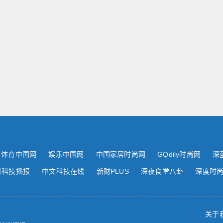
体育中国网
娱乐中国网
中国家居时尚网
GQdily时尚网
深
日科技播报
中文科技在线
新财PLUS
深夜食堂八卦
深度时
关于