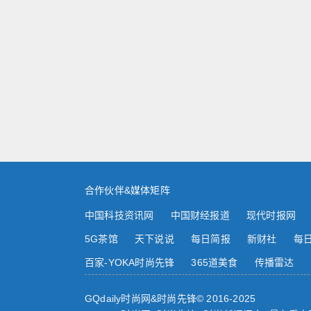
合作伙伴&媒体矩阵
中国科技资讯网
中国财经报道
现代时报网
5G茶馆
天下说说
每日简报
新财社
每
百家-YOKA时尚先锋
365道美食
传播雷达
GQdaily时尚网&时尚先锋© 2016-2025