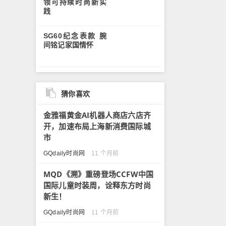
领可持续时尚新实
践
SG60纪念表款 腕
间铭记家国情怀
猜你喜欢
金雅福黄金AI机器人商店六店齐
开，加速布局上海新消费国际城
市
GQdaily时尚网
11 个月前
MQD《溯》重磅登场CCFW中国
国际儿童时装周，诠释东方时尚
新生！
GQdaily时尚网
11 个月前