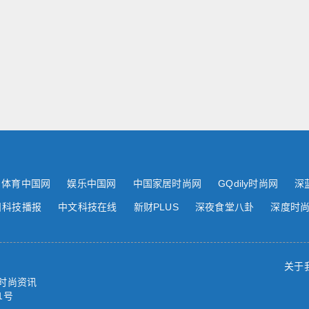
体育中国网
娱乐中国网
中国家居时尚网
GQdily时尚网
深
日科技播报
中文科技在线
新财PLUS
深夜食堂八卦
深度时
关于
点时尚资讯
1号