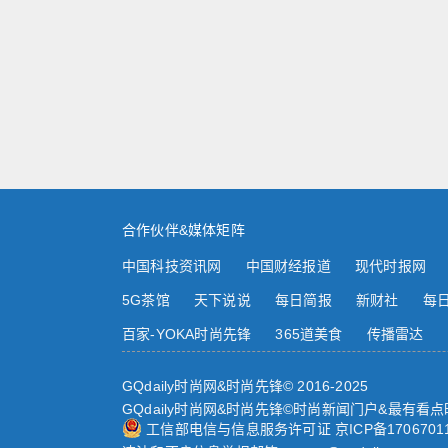
合作伙伴&媒体矩阵
中国科技资讯网
中国财经报道
现代时报网
5G茶馆
天下说说
每日简报
新财社
每
百家-YOKA时尚先锋
365道美食
传播雷达
GQdaily时尚网&时尚先锋© 2016-2025
GQdaily时尚网&时尚先锋©时尚新闻门户&最有看
工信部电信与信息服务许可证 京ICP备1706701