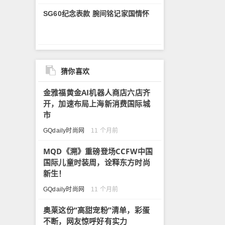
SG60纪念表款 腕间铭记家国情怀
猜你喜欢
金雅福黄金AI机器人商店六店齐
开，加速布局上海新消费国际城
市
GQdaily时尚网
11 个月前
MQD《溯》重磅登场CCFW中国
国际儿童时装周，诠释东方时尚
新生！
GQdaily时尚网
11 个月前
奥莱这份“高甜宠粉”清单，彩蛋
不断，网友惊呼好有实力