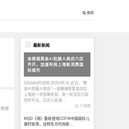
搜索
最新新闻
金雅福黄金AI机器人商店六店
齐开，加速布局上海新消费国
际城市
GQdaily时尚网 2025-08-31 近日，“黄
金AI机器人商店”----金雅福智慧金店在
上海进一步拓展布局，新一轮五区六店
同步开业，正式入驻浦...
11 个月前
本地居
MQD《溯》重磅登场CCFW中国国际儿
童时装周，诠释东方时尚新...