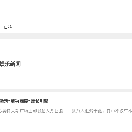
百科
娱乐新闻
激活“新兴商圈”增长引擎
乌鲁木齐杉杉奥特莱斯广场上却掀起人潮巨浪——数万人汇聚于此，其中不仅有