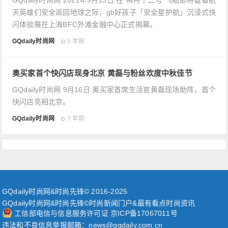
GQdaily时尚网 2021年9月13日 在“神舟十二号”飞船即将载着航
天英雄们安全返回地球之际，gb好孩子「安全星护航」沉浸式快
闪体验展在上海BFC外滩金融中心正式揭幕。
GQdaily时尚网
5 年前
奥买家首个快闪店现身北京 黄磊与粉丝欢度中秋佳节
GQdaily时尚网 9月16日 奥买家首席生活官黄磊现场助阵，首个
快闪店亮相北京。
GQdaily时尚网
7 年前
GQdaily时尚网&时尚先锋© 2016-2025
GQdaily时尚网&时尚先锋©时尚新闻门户&最有看点时尚资讯
工信部电信与信息服务许可证 京ICP备17067011号
违法和不良信息举报邮箱：news@gqdaily.com.cn