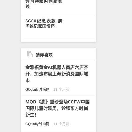
领可持续时尚新实
践
SG60纪念表款 腕
间铭记家国情怀
猜你喜欢
金雅福黄金AI机器人商店六店齐
开，加速布局上海新消费国际城
市
GQdaily时尚网
11 个月前
MQD《溯》重磅登场CCFW中国
国际儿童时装周，诠释东方时尚
新生！
GQdaily时尚网
11 个月前