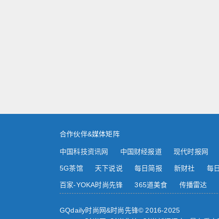
合作伙伴&媒体矩阵
中国科技资讯网
中国财经报道
现代时报网
5G茶馆
天下说说
每日简报
新财社
每
百家-YOKA时尚先锋
365道美食
传播雷达
GQdaily时尚网&时尚先锋© 2016-2025