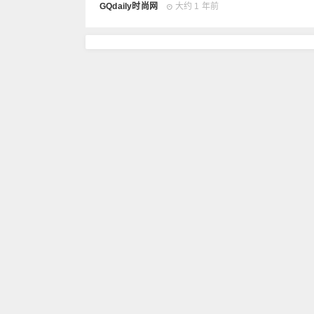
GQdaily时尚网
大约 1 年前