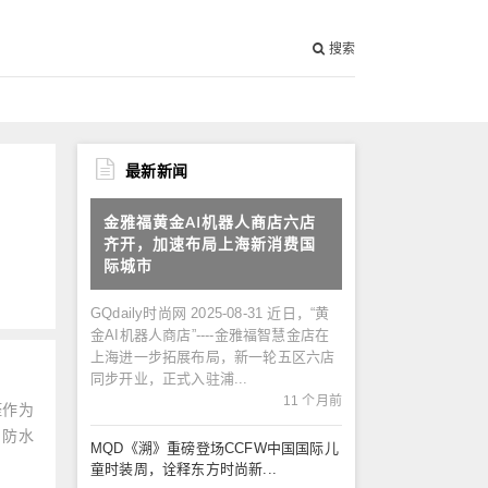
搜索
最新新闻
金雅福黄金AI机器人商店六店
齐开，加速布局上海新消费国
际城市
GQdaily时尚网 2025-08-31 近日，“黄
金AI机器人商店”----金雅福智慧金店在
上海进一步拓展布局，新一轮五区六店
同步开业，正式入驻浦...
11 个月前
醛作为
、防水
MQD《溯》重磅登场CCFW中国国际儿
童时装周，诠释东方时尚新...