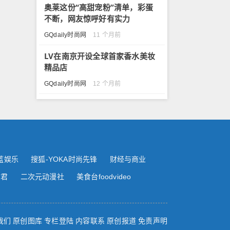
奥莱这份“高甜宠粉”清单，彩蛋
不断，网友惊呼好有实力
GQdaily时尚网
11 个月前
LV在南京开设全球首家香水美妆
精品店
GQdaily时尚网
12 个月前
蓝娱乐
搜狐-YOKA时尚先锋
财经与商业
尚君
二次元动漫社
美食台foodvideo
我们
原创图库
专栏登陆
内容联系
原创报道
免责声明