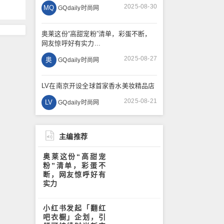
2025-08-30
MQ
GQdaily时尚网
奥莱这份“高甜宠粉”清单，彩蛋不断，
网友惊呼好有实力...
2025-08-27
奥
GQdaily时尚网
LV在南京开设全球首家香水美妆精品店
2025-08-21
LV
GQdaily时尚网
主编推荐
奥莱这份“高甜宠
粉”清单，彩蛋不
断，网友惊呼好有
实力
小红书发起「翻红
吧衣橱」企划，引