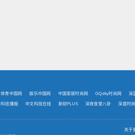
体育中国网
娱乐中国网
中国家居时尚网
GQdily时尚网
深
日科技播报
中文科技在线
新财PLUS
深夜食堂八卦
深度时
关于